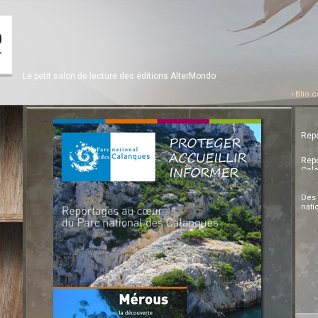
Le petit salon de lecture des éditions AlterMondo
i-Blio.com d
Rep
Repo
Cal
Des
nati