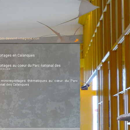
evient i-mag-ine.com... Créées par l'équipe AlterMondo, les publications interactive
ortages en Calanques
rtages au coeur du Parc national des
anques
 mini-reportages thématiques au cœur du Parc
onal des Calanques