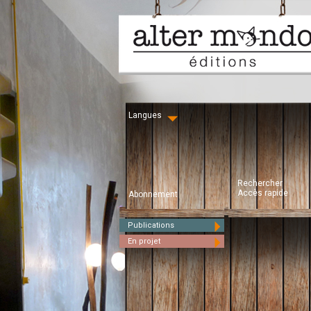
Langues
Rechercher
Accès rapide
Abonnement
Publications
En projet