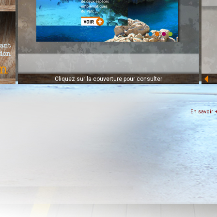
Les mérous et les
La chasse et les
corbs
réglementations
Cliquez sur la couverture pour consulter
En savoir 