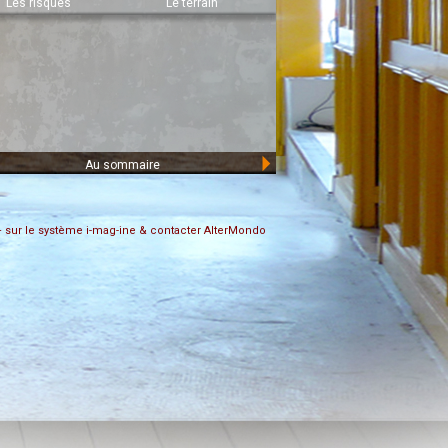
Les risques
Le terrain
Le puffin
d'incendie
Au sommaire
+ sur le système i-mag-ine & contacter AlterMondo