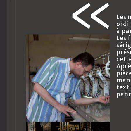
Les 
ordi
à pa
Les 
séri
prés
cett
Aprè
pièc
manu
text
pan